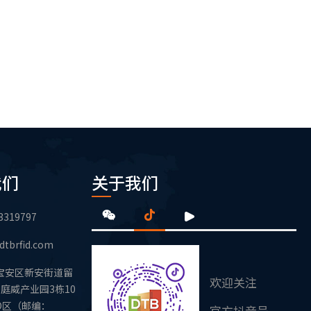
我们
关于我们
3319797
dtbrfid.com
宝安区新安街道留
欢迎关注
庭威产业园3栋10
D区（邮编：
官方抖音号