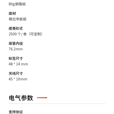
80g铜版纸
底材
格拉辛底纸
成卷形式
2500 个/ 卷（可定制）
纸管内径
76.2mm
标签尺寸
48 * 14 mm
天线尺寸
45 * 10mm
电气参数
支持协议