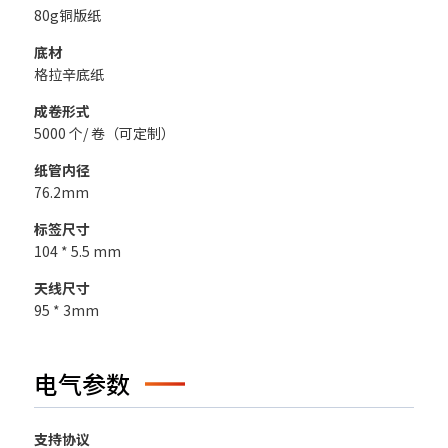
80g铜版纸
底材
格拉辛底纸
成卷形式
5000 个/ 卷（可定制）
纸管内径
76.2mm
标签尺寸
104 * 5.5 mm
天线尺寸
95 * 3mm
电气参数
支持协议