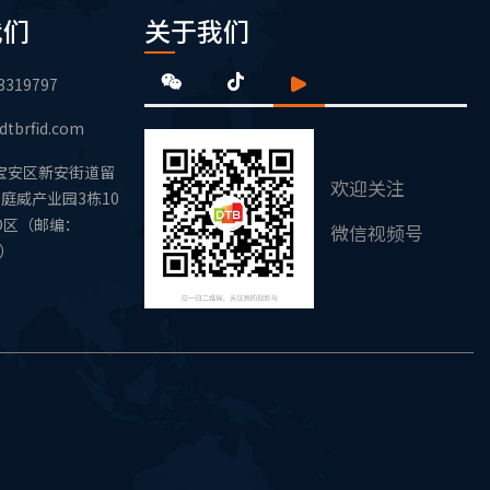
我们
关于我们
3319797
dtbrfid.com
宝安区新安街道留
欢迎关注
庭威产业园3栋10
D区（邮编：
微信视频号
1）